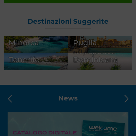
Destinazioni Suggerite
Minorca
Puglia
Repubblica
Tenerife
Dominicana
News
INTELLIGENZA ARTIFICIALE O AGENZIA
INTELLIGENTE?