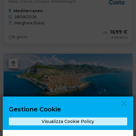
Italia, Grecia, Croazia, Montenegro
Mediterraneo
28/08/2026
Marghera (Italia)
1699 €
da
15
giorni
a persona
Gestione Cookie
Cefalu Resort Sporting Club
Visualizza Cookie Policy
Solo Soggiorno
Sicilia - Palermo