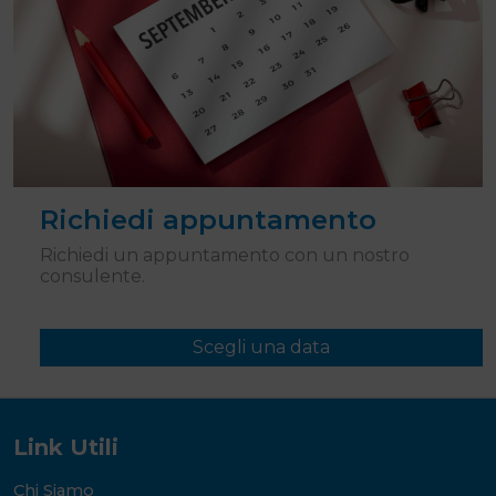
Richiedi appuntamento
Richiedi un appuntamento con un nostro
consulente.
Scegli una data
Link Utili
Chi Siamo