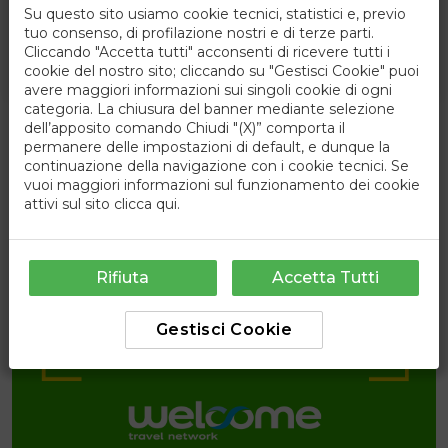
11/09/2026
Su questo sito usiamo cookie tecnici, statistici e, previo
Pensione Completa Bevande Incluse
tuo consenso, di profilazione nostri e di terze parti.
Cliccando "Accetta tutti" acconsenti di ricevere tutti i
594 €
da
cookie del nostro sito; cliccando su "Gestisci Cookie" puoi
7
notti
a persona
avere maggiori informazioni sui singoli cookie di ogni
categoria. La chiusura del banner mediante selezione
dell’apposito comando Chiudi "(X)” comporta il
permanere delle impostazioni di default, e dunque la
continuazione della navigazione con i cookie tecnici. Se
vuoi maggiori informazioni sul funzionamento dei cookie
attivi sul sito
clicca qui
.
Rifiuta
Accetta Tutti
Gestisci Cookie